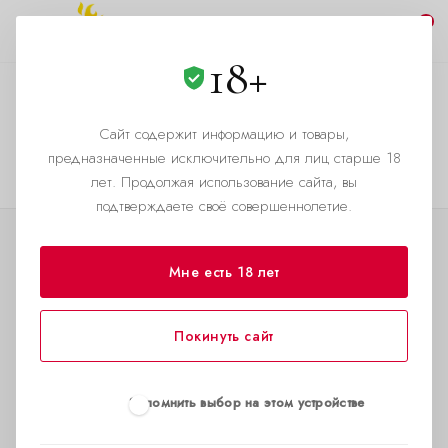
0
18+
news
Сайт содержит информацию и товары,
—
Главная страница
Новости
предназначенные исключительно для лиц старше 18
лет. Продолжая использование сайта, вы
подтверждаете своё совершеннолетие.
КАТАЛОГ
Мне есть 18 лет
АКЦИИ
Покинуть сайт
О КОМПАНИИ
Благотворительность
Запомнить выбор на этом устройстве
Дилерский кабинет
Попперсы оптом