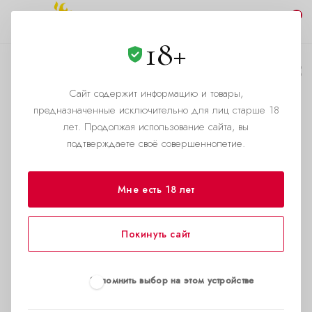
0
18+
Законность попперсов
Сайт содержит информацию и товары,
—
—
Главная страница
Помощь
Законность попперсов
предназначенные исключительно для лиц старше 18
лет. Продолжая использование сайта, вы
подтверждаете своё совершеннолетие.
Мне есть 18 лет
Покинуть сайт
Запомнить выбор на этом устройстве