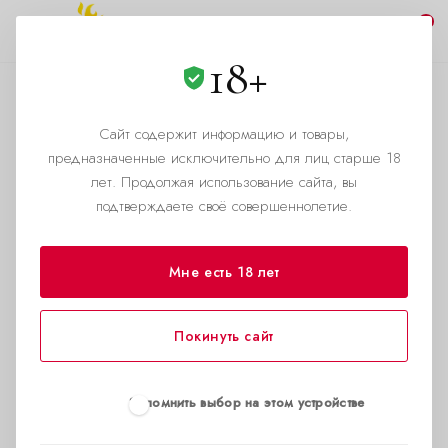
0
18+
Доставка в России
Сайт содержит информацию и товары,
—
—
—
Главная страница
Помощь
Условия доставки
предназначенные исключительно для лиц старше 18
Доставка в России
лет. Продолжая использование сайта, вы
подтверждаете своё совершеннолетие.
Мне есть 18 лет
Покинуть сайт
Запомнить выбор на этом устройстве