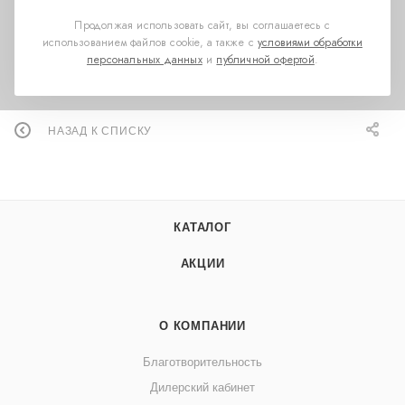
И если с распознаванием счета все понятно.
Продолжая использовать сайт, вы соглашаетесь с
использованием файлов cookie, а также с
условиями обработки
То такая удобная опция как qr код , ускорит
персональных данных
и
публичной офертой
.
процесс.
НАЗАД К СПИСКУ
КАТАЛОГ
АКЦИИ
О КОМПАНИИ
Благотворительность
Дилерский кабинет