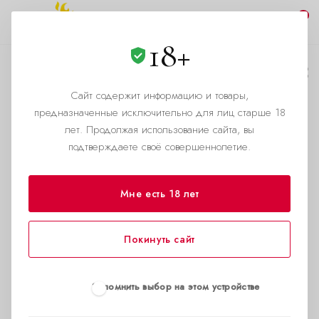
0
18+
У Вас есть QR-код?
А у нас есть!
Сайт содержит информацию и товары,
предназначенные исключительно для лиц старше 18
—
Главная страница
Новости
лет. Продолжая использование сайта, вы
подтверждаете своё совершеннолетие.
Для оплаты счетов , мы
обзавелись удобной
подстановкой реквизитов в
Мне есть 18 лет
Вашем банк клиенте.
Покинуть сайт
По статистике, половина оплат
юридическими лицами, сейчас
происходит из мобильного
Запомнить выбор на этом устройстве
приложения.