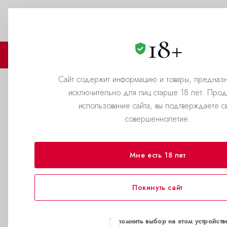
Выбери город
8(800)500-69-69
ЗАКАЗАТЬ ЗВОНОК
18+
🏪 МАГАЗИНЫ
🛒 КАТАЛОГ
Сайт содержит информацию и товары, предназ
исключительно для лиц старше 18 лет. Про
Новый магазин АБЦ Попперс
использование сайта, вы подтверждаете с
совершеннолетие.
—
Главная страница
Новости
Новый магази
Мне есть 18 лет
пер. Ягодный 
Покинуть сайт
+7(993)080-86
Запомнить выбор на этом устройств