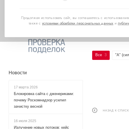
https://rnd.popp
Продолжая использовать сайт, вы соглашаетесь с использованием
также с
условиями обработки персональных данных
и
публич
Все
3
"А" (си
Новости
17 марта 2026
Блокировка сайта с дженериками:
почему Роскомнадзор усилил
зачистку весной
НАЗАД К СПИСК
16 июля 2025
Излучение новых потоков: кейс