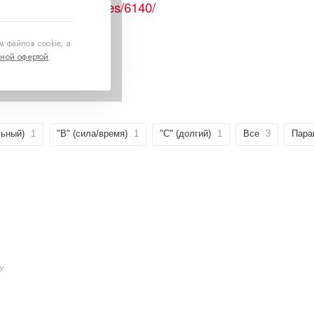
ers.su/contacts/stores/6140/
 файлов cookie, а
ной офертой
.
льный)
1
"B" (сила/время)
1
"C" (долгий)
1
Все
3
Пара
У