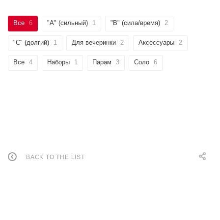
Все
6
"А" (сильный)
1
"B" (сила/время)
2
"C" (долгий)
1
Для вечеринки
2
Аксессуары
2
Все
4
Наборы
1
Парам
3
Соло
6
BACK TO THE LIST