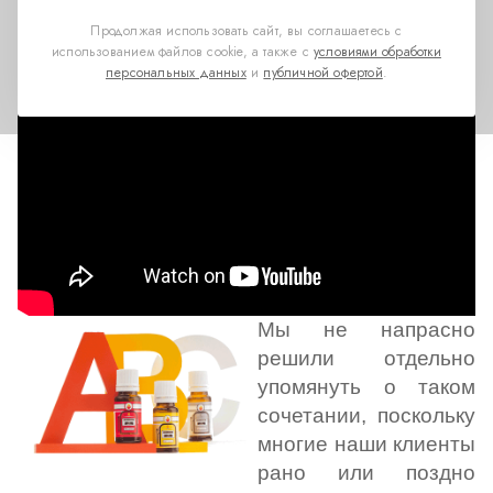
ли попперсы с алкоголем?
Продолжая использовать сайт, вы соглашаетесь с
использованием файлов cookie, а также с
условиями обработки
персональных данных
и
публичной офертой
.
Мы не напрасно
решили отдельно
упомянуть о таком
сочетании, поскольку
многие наши клиенты
рано или поздно