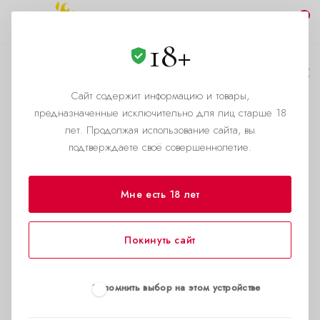
0
18+
Допустимо ли
совместное применение
Сайт содержит информацию и товары,
предназначенные исключительно для лиц старше 18
попперсов с
лет. Продолжая использование сайта, вы
алкогольными
подтверждаете своё совершеннолетие.
напитками?
Мне есть 18 лет
—
—
Главная страница
Статьи
Допустимо ли совместное применение попперсов с алкогольными
Покинуть сайт
напитками?
Мы не напрасно решили отдельно упомянуть о
таком сочетании, поскольку многие наши клиенты
Запомнить выбор на этом устройстве
рано или поздно задаются вопросом: совместимы