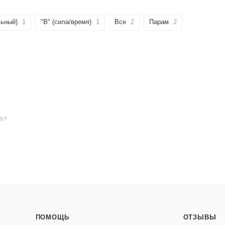
льный)
1
"B" (сила/время)
1
Все
2
Парам
2
IST
ПОМОЩЬ
ОТЗЫВЫ