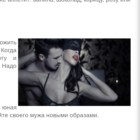
ложить
 Когда
угу и
. Надо
, юная
уйте своего мужа новыми образами.