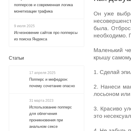
попперсов и современная логика
монетизации трафика
Он уже выбра
несовершенст
9 июля 2025
была. Отброс
Исчезновение сайтов про попперсы
необходимо. 
из поиска Яндекса
Маленький че
крышу самому
Статьи
1. Сделай эпи
17 апреля 2025
Попперс и мефедрон:
2. Нанеси ма
почему сочетание опасно
лосьоном или
31 марта 2023
Использование попперс
3. Красиво у
для облегчения
это несексуал
проникновения при
анальном сексе
4. Не забудь 