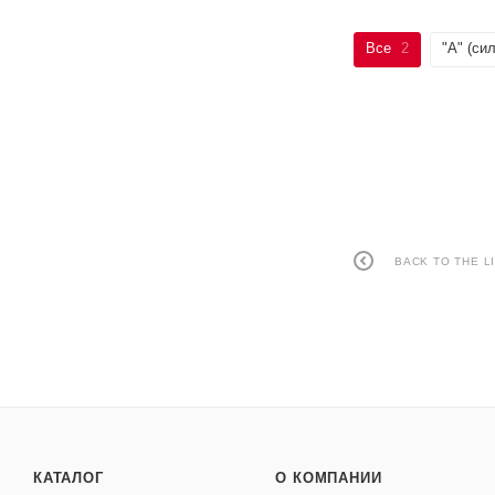
Все
2
"А" (си
BACK TO THE L
КАТАЛОГ
О КОМПАНИИ