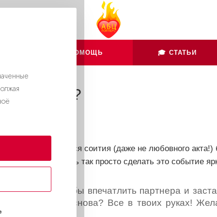
👨🏻‍💻 ПОМОЩЬ
🎓 СТАТЬИ
наченные
должая
с мужчиной?
воё
жчиной?
 вялого, приевшегося соития (даже не любовного акта!) 
ашний день. А ведь так просто сделать это событие ярк
ться к сексу, чтобы впечатлить партнера и зас
ая испытать все снова? Все в твоих руках! Же
е