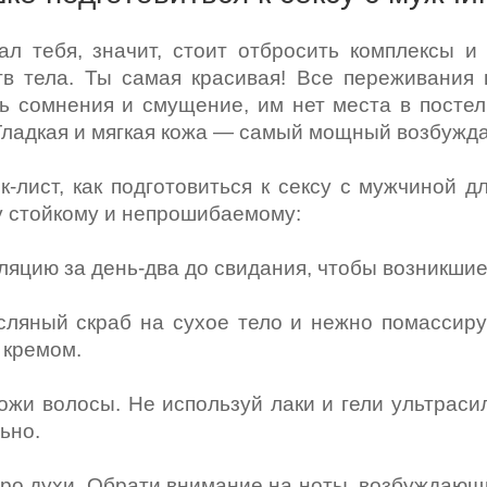
л тебя, значит, стоит отбросить комплексы и
в тела. Ты самая красивая! Все переживания 
ь сомнения и смущение, им нет места в постели
Гладкая и мягкая кожа — самый мощный возбужд
к-лист, как подготовиться к сексу с мужчиной 
 стойкому и непрошибаемому:
ляцию за день-два до свидания, чтобы возникши
сляный скраб на сухое тело и нежно помассир
 кремом.
ложи волосы. Не используй лаки и гели ультра
ьно.
про духи. Обрати внимание на ноты, возбуждающи