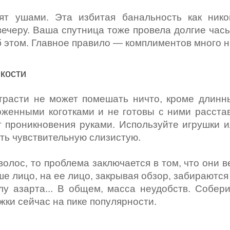
ят ушами. Эта избитая банальность как нико
вечеру. Ваша спутница тоже провела долгие часы
 этом. Главное правило — комплиментов много н
кости
трасти не может помешать ничто, кроме длинны
женными коготками и не готовы с ними расстав
т проникновения руками. Используйте игрушки и
ть чувствительную слизистую.
волос, то проблема заключается в том, что они 
е лицо, на ее лицо, закрывая обзор, забираются 
лу азарта... В общем, масса неудобств. Собери
жки сейчас на пике популярности.