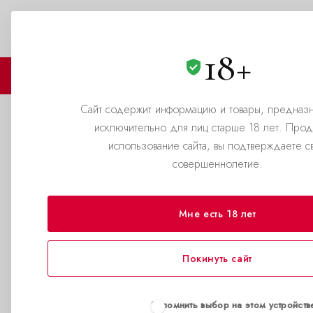
Выбери город
8(800)500-69-69
ЗАКАЗАТЬ ЗВОНОК
18+
🏪 МАГАЗИНЫ
🛒 КАТАЛОГ
Сайт содержит информацию и товары, предназ
исключительно для лиц старше 18 лет. Про
Как подготовиться к сексу 
использование сайта, вы подтверждаете с
совершеннолетие.
—
—
Главная страница
Статьи
Как подготовиться к сексу с му
Мне есть 18 лет
Нет ничего хуже
планируют завтр
Покинуть сайт
Как подготови
вечере, мечт
Запомнить выбор на этом устройств
страсть.