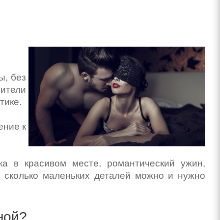
ы, без
бители
тике.
ение к
ка в красивом месте, романтический ужин,
О, сколько маленьких деталей можно и нужно
ной?