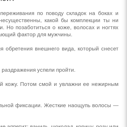
 переживания по поводу складок на боках и
несущественны, какой бы комплекции ты ни
. Но позаботиться о коже, волосах и ногтях
ающий фактор для мужчины.
для обретения внешнего вида, который снесет
е раздражения успели пройти.
уй кожу. Потом смой и увлажни ее нежирным
сильной фиксации. Жесткие наощупь волосы —
е аппетит: ваниль, шоколад, корицу, розу или