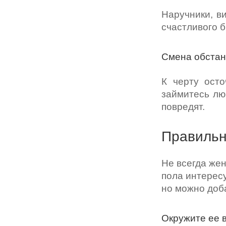
Наручники, в
счастливого б
Смена обстан
К черту ост
займитесь лю
повредят.
Правильна
Не всегда же
пола интересу
но можно доб
Окружите ее 