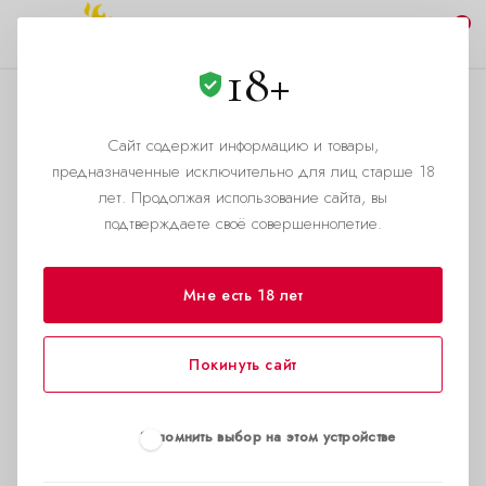
0
18+
Сайт содержит информацию и товары,
АДРЕС
предназначенные исключительно для лиц старше 18
Санкт-Петербург Озерки
лет. Продолжая использование сайта, вы
подтверждаете своё совершеннолетие.
⏩ (кликни сюда),
пр.Энгельса 113к1
Мне есть 18 лет
Покинуть сайт
Запомнить выбор на этом устройстве