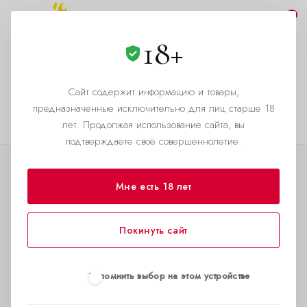
0
18+
Авторизация
Сайт содержит информацию и товары,
—
—
Главная страница
Каталог
Otzyvy
предназначенные исключительно для лиц старше 18
Cannot find 'bxmaker.authuserphone' template with page ''
лет. Продолжая использование сайта, вы
подтверждаете своё совершеннолетие.
КАТАЛОГ
Мне есть 18 лет
АКЦИИ
Покинуть сайт
О КОМПАНИИ
Благотворительность
Запомнить выбор на этом устройстве
Дилерский кабинет
Попперсы оптом