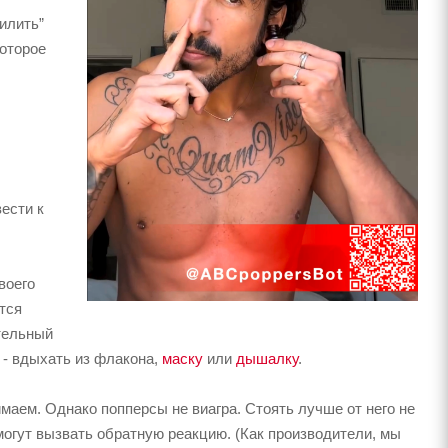
силить”
которое
ести к
воего
тся
ительный
 - вдыхать из флакона,
маску
или
дышалку
.
маем. Однако попперсы не виагра. Стоять лучше от него не
 могут вызвать обратную реакцию. (Как производители, мы