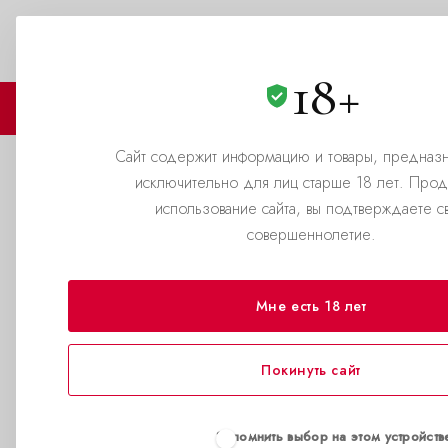
Выбери город
8(800)500-69-69
ЗАКАЗАТЬ ЗВОНОК
18+
🏪 МАГАЗИНЫ
🛒 КАТАЛОГ
Сайт содержит информацию и товары, предназ
исключительно для лиц старше 18 лет. Про
Ошибки использования поп
использование сайта, вы подтверждаете с
совершеннолетие.
—
—
Главная страница
Блог
Ошибки использования попперс
Мне есть 18 лет
Что важ
Покинуть сайт
Вдыхание попперса
правда? Но остан
они игнорируют?
Запомнить выбор на этом устройств