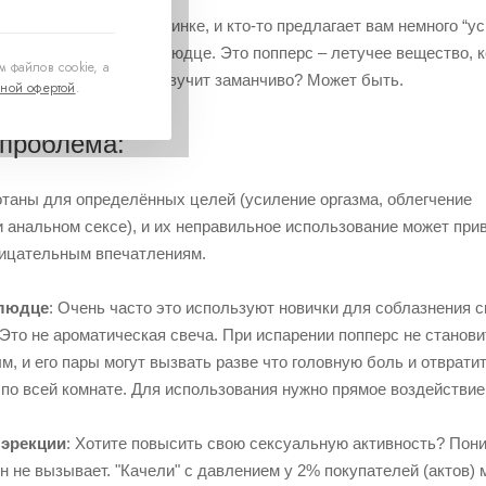
сценарий: вы на вечеринке, и кто-то предлагает вам немного “у
наливая жидкость в блюдце. Это попперс – летучее вещество, 
 файлов cookie, а
ое чувство эйфории. Звучит заманчиво? Может быть.
ной офертой
.
 проблема:
таны для определённых целей (усиление оргазма, облегчение
 анальном сексе), и их неправильное использование может прив
рицательным впечатлениям.
блюдце
: Очень часто это используют новички для соблазнения с
Это не ароматическая свеча. При испарении попперс не станови
, и его пары могут вызвать разве что головную боль и отврат
 по всей комнате. Для использования нужно прямое воздействие
 эрекции
: Хотите повысить свою сексуальную активность? Пони
н не вызывает. "Качели" с давлением у 2% покупателей (актов)