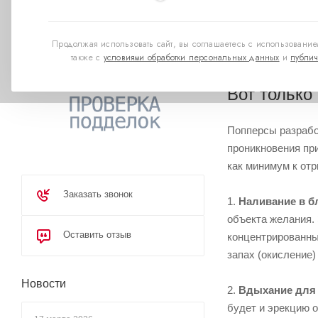
Представьте себе 
ваше настроение, 
Продолжая использовать сайт, вы соглашаетесь с использованием
обещает мгновенн
также с
условиями обработки персональных данных
и
публич
Вот только
Попперсы разрабо
проникновения при
как минимум к от
Заказать звонок
1.
Наливание в 
объекта желания. 
Оставить отзыв
концентрированным
запах (окисление)
Новости
2.
Вдыхание для
будет и эрекцию о