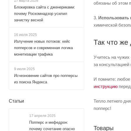
17 марта 2026
обязаны об этом 
Блокировка сайта с дженериками:
почему Роскомнадзор усилил
3.
Использовать 
зачистку весной
химической безопа
16 июля 2025
Так что же
Излучение новых потоков: кейс
попперсов и современная логика
монетизации трафика
Учитесь на чужих
за консультацией 
9 июля 2025
Исчезновение сайтов про попперсы
И помните: любое
из поиска Яндекса
инструкцию
перед
Тепло летнего дн
Статьи
попперс!
17 апреля 2025
Попперс и мефедрон:
Товары
почему сочетание опасно