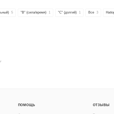
льный)
5
"B" (сила/время)
1
"C" (долгий)
1
Все
3
Набо
У
ПОМОЩЬ
ОТЗЫВЫ