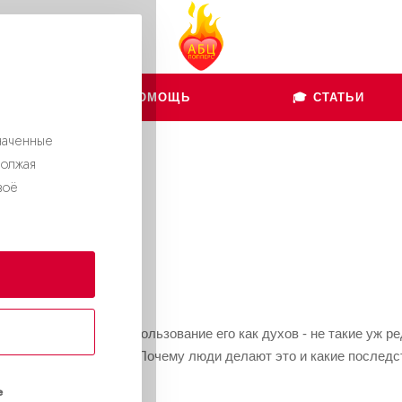
👨🏻‍💻 ПОМОЩЬ
🎓 СТАТЬИ
наченные
должая
перс
воё
но знать?
 для эрекции или использование его как духов - не такие уж ре
овитесь на мгновение. Почему люди делают это и какие последс
е