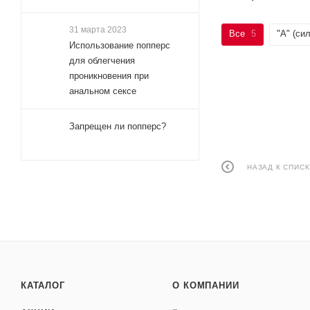
31 марта 2023
Все
5
"А" (си
Использование попперс
для облегчения
проникновения при
анальном сексе
Запрещен ли попперс?
НАЗАД К СПИСК
КАТАЛОГ
О КОМПАНИИ