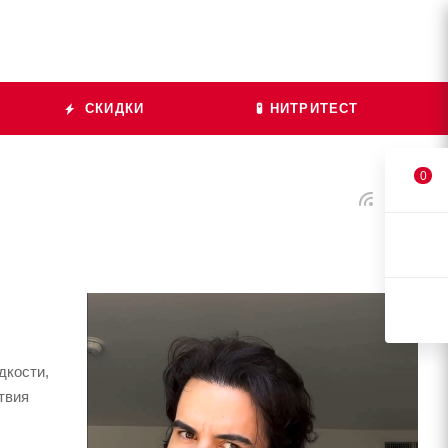
СКИДКИ
🧪 НИТРИТЕСТ
0
дкости,
твия