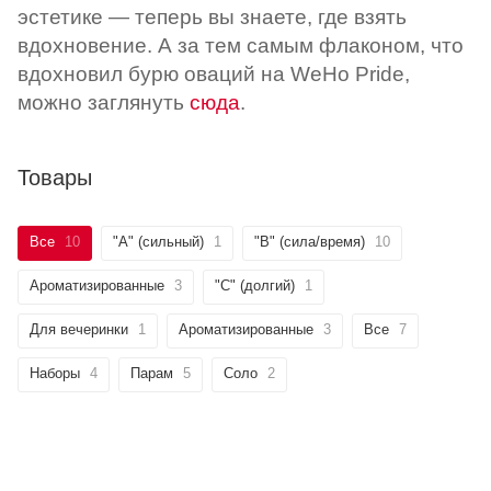
эстетике — теперь вы знаете, где взять
вдохновение. А за тем самым флаконом, что
вдохновил бурю оваций на WeHo Pride,
можно заглянуть
сюда
.
Товары
Все
10
"А" (сильный)
1
"B" (сила/время)
10
Ароматизированные
3
"C" (долгий)
1
Для вечеринки
1
Ароматизированные
3
Все
7
Наборы
4
Парам
5
Соло
2