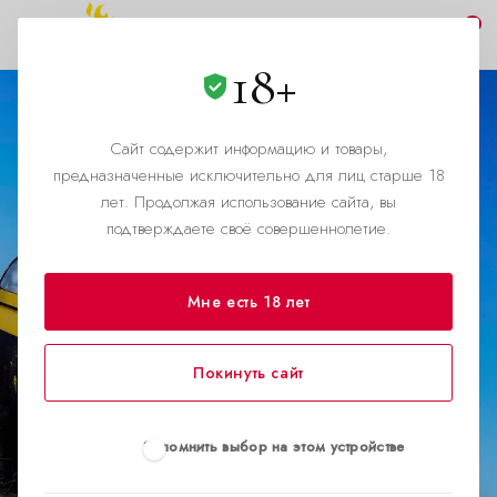
0
18+
Сайт содержит информацию и товары,
предназначенные исключительно для лиц старше 18
лет. Продолжая использование сайта, вы
Поп, прайд и попперсы:
подтверждаете своё совершеннолетие.
Kim Petras и её арома
бунт на сцене
Мне есть 18 лет
Покинуть сайт
Запомнить выбор на этом устройстве