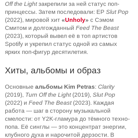
Off the Light
закрепили за ней статус поп-
принцессы. Затем последовали: EP
Slut Pop
(2022), мировой хит
«
Unholy
»
с Сэмом
Смитом и долгожданный
Feed The Beast
(2023), который вывел её в топ артистов
Spotify и укрепил статус одной из самых
ярких поп-фигур десятилетия.
Хиты, альбомы и образ
Основные
альбомы Kim Petras
:
Clarity
(2019),
Turn Off the Light
(2019),
Slut Pop
(2022) и
Feed The Beast
(2023). Каждая
работа — шаг в сторону музыкальной
смелости: от Y2K-гламура до тёмного техно-
попа. Её синглы — это концентрат энергии,
клубного духа и нарочитой дерзости. В