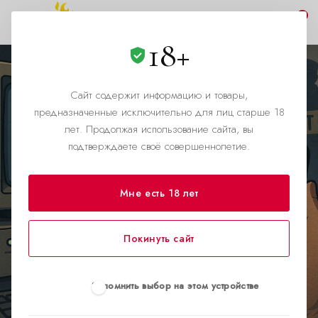
0
18+
Сайт содержит информацию и товары,
История порноиндустрии
предназначенные исключительно для лиц старше 18
лет. Продолжая использование сайта, вы
в России: от "золотого
подтверждаете своё совершеннолетие.
века" халявы до эпохи
Telegram и уголовных
Мне есть 18 лет
сроков
Покинуть сайт
Запомнить выбор на этом устройстве