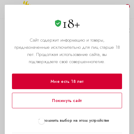
0
18+
Алекс Димитров:
Поэт, астролог и
Сайт содержит информацию и товары,
предназначенные исключительно для лиц старше 18
голос поколения
лет. Продолжая использование сайта, вы
подтверждаете своё совершеннолетие.
—
—
Главная страница
Блог
Алекс Димитров: Поэт, астролог и голос поколения
Мне есть 18 лет
Покинуть сайт
Запомнить выбор на этом устройстве