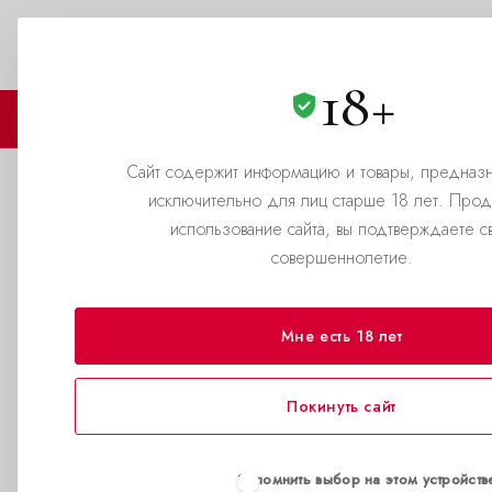
Выбери город
8(800)500-69-69
ЗАКАЗАТЬ ЗВОНОК
18+
🏪 МАГАЗИНЫ
🛒 КАТАЛОГ
Сайт содержит информацию и товары, предназ
исключительно для лиц старше 18 лет. Про
Warhol Poppers
использование сайта, вы подтверждаете с
совершеннолетие.
—
Главная страница
Новости
Мне есть 18 лет
Покинуть сайт
Запомнить выбор на этом устройств