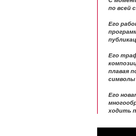
С момент
по всей 
Его рабо
программ
публикац
Его траф
композиц
плавая п
символы 
Его нов
многообр
ходить п