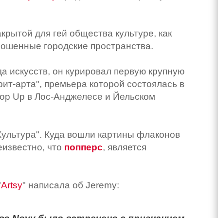
акрытой для гей общества культуре, как
рошенные городские пространства.
а искусств, он курировал первую крупную
рит-арта", премьера которой состоялась в
Pop Up в Лос-Анджелесе и Йельском
 Культура". Куда вошли картины флаконов
еизвестно, что
попперс
, является
"
Artsy
" написала об Jeremy: