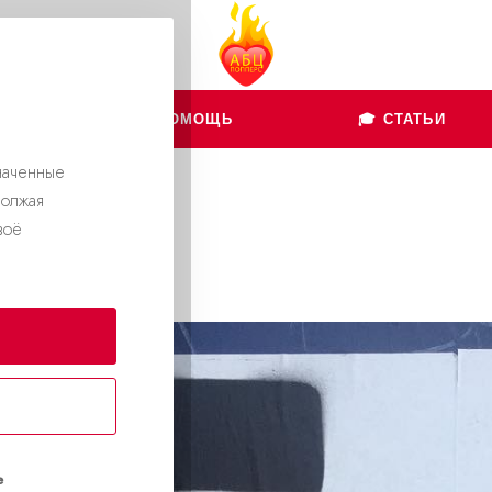
👨🏻‍💻 ПОМОЩЬ
🎓 СТАТЬИ
наченные
должая
воё
е