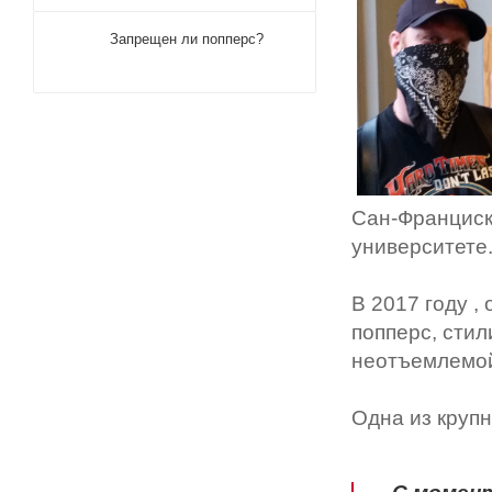
Запрещен ли попперс?
Сан-Франциско
университете
В 2017 году ,
попперс, сти
неотъемлемой 
Одна из круп