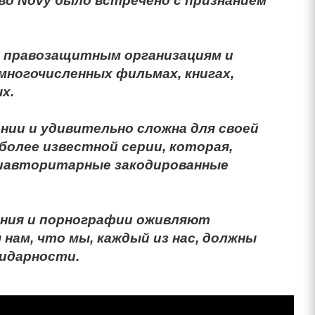
во Novy было встречено с признанием
, правозащитным организациям и
многочисленных фильмах, книгах,
х.
нии и удивительно сложна для своей
более известной серии, которая,
тиавторитарные закодированные
ения и порнографии оживляют
нам, что мы, каждый из нас, должны
лидарности.