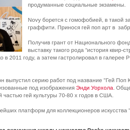
продуманные социальные экзамены.
Novy борется с гомофобией, в такой з
граффити. Принося гей поп арт в заб
Получив грант от Национального фонд
выставку такого рода “история квир-ст
 в 2011 году, а затем гастролировал в галерее 
.
 он выпустил серию работ под название "Гей Поп
лизованные под изображения
Энди Уорхола
. Общ
частью гей культуры 70-80 х годов в США.
нейших платформ для коллекционеров искусства 