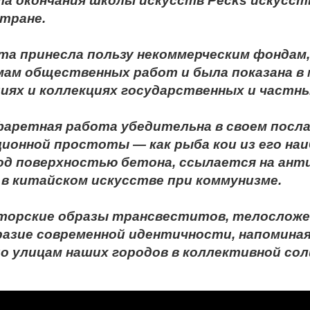
а окончания школы искусств Pecks искусст
стране.
та принесла пользу некоммерческим фондам
ам общественных работ и была показана в 
иях и коллекциях государственных и частны
аретная работа убедительна в своем посла
ионной простоты — как рыба кои из его наи
од поверхностью бетона, ссылается на ан
в китайском искусстве при коммунизме.
аторские образы трансвеститов, телослож
азие современной идентичности, напоминая 
о улицам наших городов в коллективной со