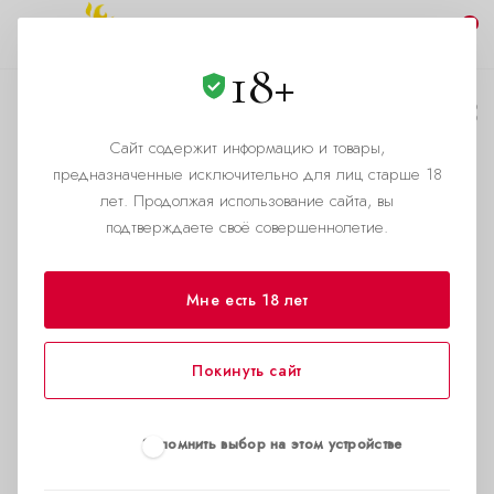
0
18+
В Милане полиция
арестовала 24-
Сайт содержит информацию и товары,
предназначенные исключительно для лиц старше 18
летнего мужчину,
лет. Продолжая использование сайта, вы
который
подтверждаете своё совершеннолетие.
переодевался в
курьера для продажи
Мне есть 18 лет
наркотиков.
Покинуть сайт
—
Главная страница
Новости
Запомнить выбор на этом устройстве